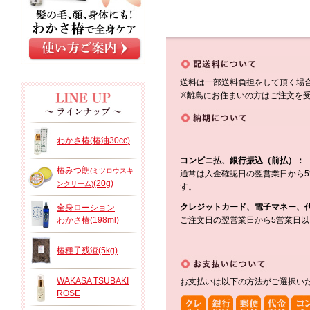
送料は一部送料負担をして頂く場
※離島にお住まいの方はご注文を
わかさ椿(椿油30cc)
コンビニ払、銀行振込（前払）：
椿みつ朗
(ミツロウスキ
通常は入金確認日の翌営業日から
(20g)
ンクリーム)
す。
クレジットカード、電子マネー、
全身ローション
わかさ椿(198ml)
ご注文日の翌営業日から5営業日
椿種子残渣(5kg)
WAKASA TSUBAKI
お支払いは以下の方法がご選択い
ROSE